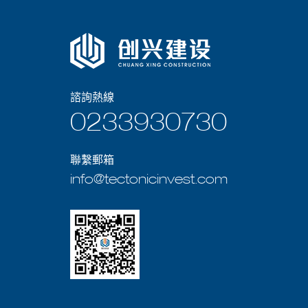
克等45個國家和地區。
諮詢熱線
0233930730
聯繫郵箱
info@tectonicinvest.com