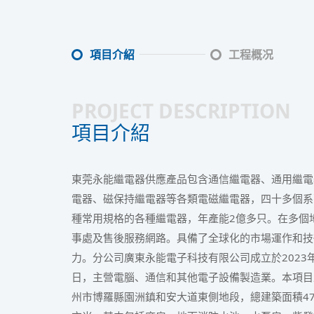
項目介紹
工程概况
PROJECT DESCRIPTION
項目介紹
東莞永能繼電器供應產品包含通信繼電器、通用繼電
電器、磁保持繼電器等各類電磁繼電器，四十多個系
種常用規格的各種繼電器，年產能2億多只。在多個
事處及售後服務網路。具備了全球化的市場運作和技
力。分公司廣東永能電子科技有限公司成立於2023年
日，主營電腦、通信和其他電子設備製造業。本項目
州市博羅縣園洲鎮和安大道東側地段，總建築面積4741