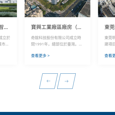
武漢奇鋐散熱產品智慧化生產項目
寶興工業廠區廠房（二期）裝修工程
東莞
成立於
奇鋐科技股份有限公司成立時
東莞
漢市，
間1991年，總部位於臺灣。研
建項目
億美
發總部設立在臺灣的臺北、中
於20
查看更多 >
查看更
型散
國的深圳和北京；生產基地則
設一
以從
設立於中國深圳、東莞、成都
目用地
業，
及武漢。在美國、德國及韓國
面積約
公司
設有銷售據點，在全球各地設
億元，
有物流倉儲，可以作及時的技
億元，
術支援和售後服務。以自有品
要生
牌-AVC行銷全球，散熱器全球
機房
市占率超過30%，至今AVC已
箱、
是全球最大系統散熱產品製造
品。
公司。