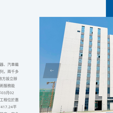
器、汽車繼
列，兩千多
地方設立辦
術服務能
03月02
工程位於惠
7.24平