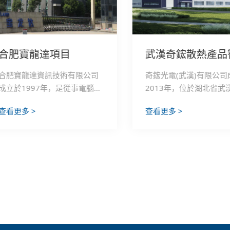
合肥寶龍達項目
合肥寶龍達資訊技術有限公司
奇鋐光電(武漢)有限公司
成立於1997年，是從事電腦高
2013年，位於湖北省武
性能板卡、筆記本電腦、液晶
佔地550畝，投資總額3
查看更多 >
查看更多 >
模組等電子產品的研發、生產
元，為全球最大生產各類
和銷售的高科技企業。建築面
熱模組之供應商。是一家
積：140000㎡，投資20億
事研究試驗發展為主的企
元，年產值350億元，主要客
是台灣奇鋐科技股份有限
戶包括聯想、惠普、同方、方
投資的大型外資企業。
正、TCL、七喜、富士康、冠捷
等國內外大型PC廠商以及聯
想、移動、華勤、龍旗等主要
手機（方案）廠商。產品出口
到美國、墨西哥、匈牙利、捷