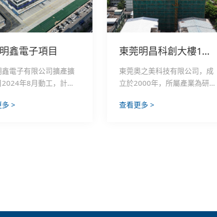
明鑫電子項目
東莞明昌科創大樓1號廠房項目
明鑫電子有限公司擴產擴
東莞奧之美科技有限公司，成
2024年8月動工，計劃
立於2000年，所屬產業為研究
26年1月陸續投產。擬建
與試驗發展，經營範圍包含：
多 >
查看更多 >
棟8層廠房及配套設施，項
研發、生產、銷售：電子產
面積約19025㎡，建築
品；物業租賃。創興興建承接
67382㎡。項目總投資3
了明昌科創大樓工程1號廠房
預計達產後年產值約7.5
承包工程。
年稅收約2000萬元。主
產通訊設備轉軸、雲端AI
高端液冷產品、電腦機
散熱器、通訊機櫃等產