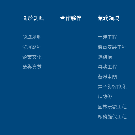
關於創興
合作夥伴
業務領域
認識創興
土建工程
發展歷程
機電安裝工程
企業文化
鋼結構
榮譽資質
幕牆工程
潔淨車間
電子與智能化
精裝修
園林景觀工程
廠務維保工程