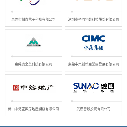
東莞市劍鑫電子科技有限公司
深圳市裕同包裝科技股份有限公司
東莞奧之美科技有限公司
東莞中集創新產業園發展有限公司
佛山中海盛興房地產開發有限公司
武漢智穀投資有限公司