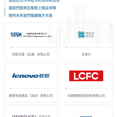
感恩在合作中給予的支持和信任
讓我們能夠在服務上精益求精
期待未來我們繼續攜手共進
奇鋐光電（武漢）有限公司
京東方
聯想系統集成（深圳）有限公司
合肥聯寶資訊技術有限公司