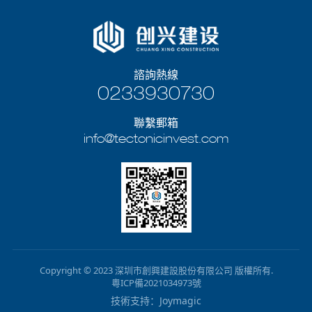
諮詢熱線
0233930730
聯繫郵箱
info@tectonicinvest.com
Copyright © 2023 深圳市創興建設股份有限公司 版權所有.
粵ICP備2021034973號
技術支持：Joymagic