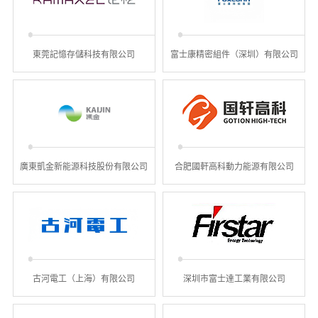
東莞記憶存儲科技有限公司
富士康精密組件（深圳）有限公司
廣東凱金新能源科技股份有限公司
合肥國軒高科動力能源有限公司
古河電工（上海）有限公司
深圳市富士達工業有限公司