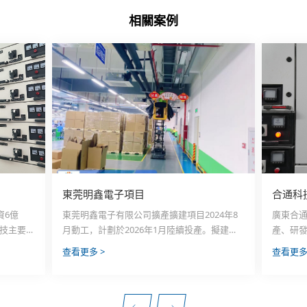
相關案例
東莞明鑫電子項目
合通科
資6億
東莞明鑫電子有限公司擴產擴建項目2024年8
廣東合
科技主要從
月動工，計劃於2026年1月陸續投產。擬建設
產、研發
備、精密
一棟8層廠房及配套設施，項目用地面積約
“樣品→
查看更多 >
查看更多
接器產
19025㎡，建築面積約67382㎡。項目總投資3
月產量1
品、一類
億元，預計達產後年產值約7.5億元，年稅收約
3D 印表
備等精密
2000萬元。主要生產通訊設備轉軸、雲端AI機
源、電
房高端液冷產品、電腦機箱、散熱器、通訊機
備、汽