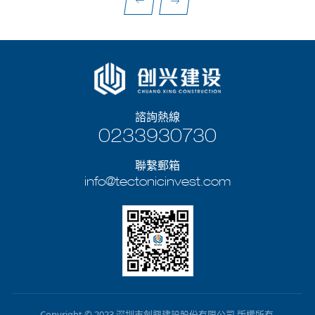
櫃等產品。
通科技
創興建設
房、2號
下室。
諮詢熱線
0233930730
聯繫郵箱
info@tectonicinvest.com
Copyright © 2023 深圳市創興建設股份有限公司 版權所有.