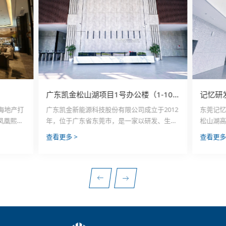
广东凯金松山湖项目1号办公楼（1-10层）精装修工程
记忆研
海地产打
广东凯金新能源科技股份有限公司成立于2012
东莞记
凤凰熙
年，位于广东省东莞市，是一家以研发、生产
松山湖
旁，以六
和销售锂离子电池负极材料的技术企业。锂离
态随机储
查看更多 >
查看更多
级。项目
子电池负极材料属于新能源材料领域，受到国
装测试
㎡，规划户
家政策的大力扶持。凯金公司拥有多项自主知
接了东莞
江景社区。
识产权，拥有全套国内外先进的超微粉碎机、
试车间(
楼室内装修
低温反应釜、整形机、混合机等，以及先进的
1m²，共
分析检测仪器；拥有国内外领先的锂离子电池
花园项目
负极材料研究开发中心。 公司众多产品被广泛
应用于国内外大型电池生产商锂离子电池材
料，公司产品系列包括汽车、数码产品、应急